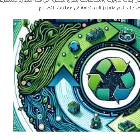
لال إعادة تدويرها واستخدامها بطرق مبتكرة. في هذا المقال، نستعر
اد الدائري وتعزيز الاستدامة في عمليات التصنيع.