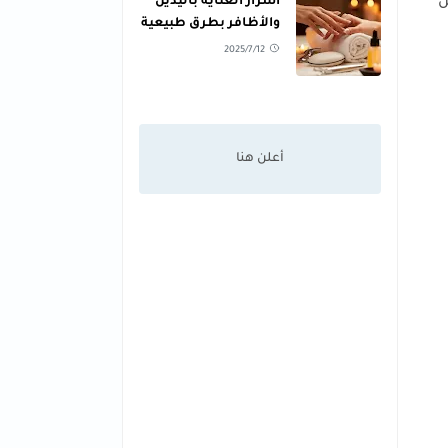
أسرار العناية باليدين
ض
والأظافر بطرق طبيعية
2025/7/12