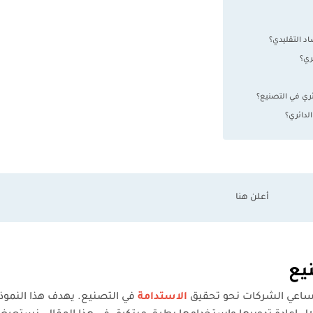
د التقليدي؟
ري؟
ئري في التصنيع؟
لدائري؟
يع
مساعي الشركات نحو تحقيق
الاستدامة
في التصنيع. يهدف هذا النموذ