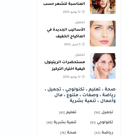
المناسبة للشعر حسب
لون البشرة
12 يوليو, 2025
تجميل
الأساليب الجديدة في
الماكياج الخفيف
لإطلالة نهارية طبيعية
5 أبريل, 2025
تجميل
مستحضرات الريتينول:
كيفية اختيار التركيز
المناسب لبشرتك
12 يوليو, 2025
صحة ، تعليم ، تكنولوجي ، تجميل ،
رياضة ، وصفات ، متنوع ، مال
وأعمال ، تنمية بشرية
تجميل
تعليم
[43]
[56]
تكنولوجي
تنمية بشرية
[40]
[61]
رياضة
صحة
[76]
[33]