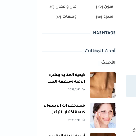
فنون
مال وأعمال
[30]
[102]
متنوع
وصفات
[47]
[30]
HASHTAGS
أحدث المقالات
الأحدث
كيفية العناية ببشرة
الرقبة ومنطقة الصدر
للحفاظ على نعومتها
2025/7/12
مستحضرات الريتينول:
كيفية اختيار التركيز
المناسب لبشرتك
2025/7/12
ج