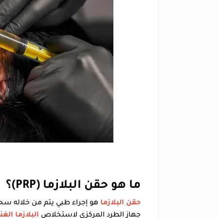
ما هو حقن البلازما (PRP)؟
حقن البلازما
هو إجراء طبي يتم من خلاله سح
جهاز الطرد المركزي لاستخلاص
البلازما الغ