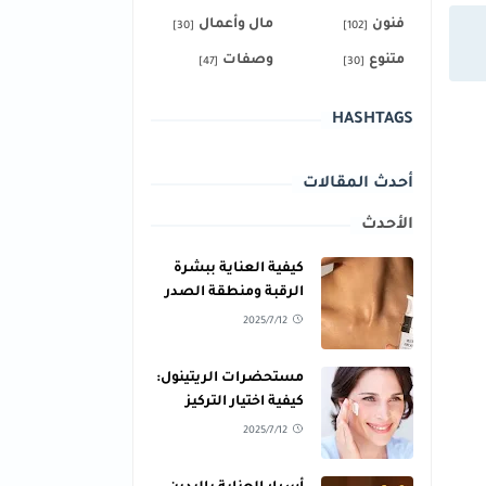
فنون
مال وأعمال
[30]
[102]
متنوع
وصفات
[47]
[30]
HASHTAGS
أحدث المقالات
الأحدث
كيفية العناية ببشرة
الرقبة ومنطقة الصدر
للحفاظ على نعومتها
2025/7/12
مستحضرات الريتينول:
كيفية اختيار التركيز
المناسب لبشرتك
2025/7/12