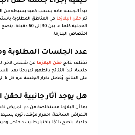
كيفية إجراء جلسة حقن البل
تبدأ الجلسة عادة بسحب كمية بسيطة من الدم،
ثم
حقن البلازما
في المناطق المطلوبة باستخد
العملية كلها ما بين 30 إلى 60 دقيقة. ينصح بعض الأطباء باستخدام
امتصاص البلازما.
عدد الجلسات المطلوبة ومت
تختلف نتائج
حقن البلازما
جلسة. تبدأ النتائج بالظهور تدريجيًا بعد ال
على النتائج، يُفضل تكرار الجلسة مرة كل 6 إلى 12 شهرًا حسب حالة البشرة.
هل يوجد آثار جانبية لحقن ال
بما أن البلازما مستخلصة من دم المريض نف
الأعراض الشائعة: احمرار مؤقت، تورم بسيط، أو
جلدية. ينصح دائمًا باختيار طبيب مختص وم