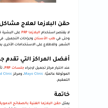
حقن البلازما لعلاج مشاكل 
لا يقتصر استخدام
البلازما PRP
على البشرة ف
وحتى في
طب الأسنان
و
جراحات التجميل
الشعر. وللاطلاع على الاستخدامات الأخرى يم
أفضل المراكز التي تقدم جل
عند اختيار مركز تجميل لإجراء
جلسات PRP
، ت
الموثوقة عالميًا:
Mayo Clinic
، ومركز
d Clinic
التعقيم.
خاتمة
يمثل
حقن البلازما الغنية بالصفائح الدموية