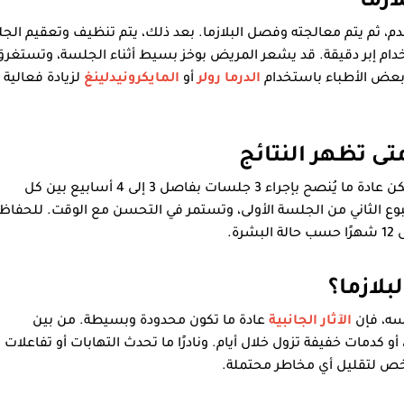
ازما
 ثم يتم معالجته وفصل البلازما. بعد ذلك، يتم تنظيف وتعقيم الجلد
ام إبر دقيقة. قد يشعر المريض بوخز بسيط أثناء الجلسة، وتستغرق
الدرما رولر
أو
المايكرونيدلينغ
لزيادة فعالية
ى تظهر النتائج
من شخص لآخر، لكن عادة ما يُنصح بإجراء 3 جلسات بفاصل 3 إلى 4 أسابيع بين كل
أسبوع الثاني من الجلسة الأولى، وتستمر في التحسن مع الوقت. للحفاظ
بلازما؟
سه، فإن
الآثار الجانبية
عادة ما تكون محدودة وبسيطة. من بين
 كدمات خفيفة تزول خلال أيام. ونادرًا ما تحدث التهابات أو تفاعلات
رخص لتقليل أي مخاطر محتملة.