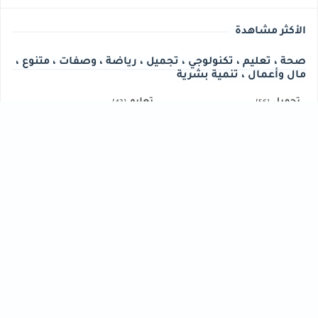
الأكثر مشاهدة
صحة ، تعليم ، تكنولوجي ، تجميل ، رياضة ، وصفات ، متنوع ،
مال وأعمال ، تنمية بشرية
تجميل
تعليم
[43]
[56]
تكنولوجي
تنمية بشرية
[40]
[61]
رياضة
صحة
[76]
[33]
فنون
مال وأعمال
[30]
[102]
متنوع
وصفات
[47]
[30]
HASHTAGS
أحدث المقالات
الأحدث