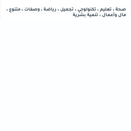
صحة ، تعليم ، تكنولوجي ، تجميل ، رياضة ، وصفات ، متنوع ،
مال وأعمال ، تنمية بشرية
تجميل
تعليم
[43]
[56]
تكنولوجي
تنمية بشرية
[40]
[61]
رياضة
صحة
[76]
[33]
فنون
مال وأعمال
[30]
[102]
متنوع
وصفات
[47]
[30]
HASHTAGS
أحدث المقالات
الأحدث
كيفية العناية ببشرة الرقبة ومنطقة الصدر للحفاظ
على نعومتها