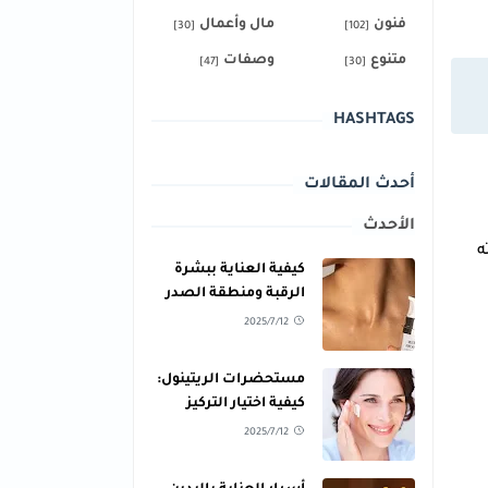
فنون
مال وأعمال
[30]
[102]
متنوع
وصفات
[47]
[30]
HASHTAGS
أحدث المقالات
الأحدث
ه
كيفية العناية ببشرة
الرقبة ومنطقة الصدر
للحفاظ على نعومتها
2025/7/12
مستحضرات الريتينول:
كيفية اختيار التركيز
المناسب لبشرتك
2025/7/12