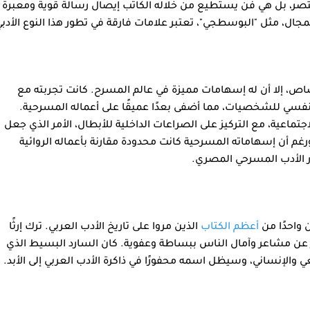
، بل هي فن يستطيع من خلاله الكاتب إيصال رسالة قوية ومعبرة
جال، مثل "البوسطجي"، تعتبر علامات فارقة في تطور هذا النوع الأدبي
ص، إلا أن له إسهامات مميزة في عالم المسرح. كانت تجربته مع
لنفسي للشخصيات، مما أضفى بعدًا عميقًا على أعماله المسرحية.
جتماعية، مع التركيز على الصراعات الداخلية للأبطال، الأمر الذي جعل
غم أن إسهاماته المسرحية كانت محدودة مقارنة بأعماله الروائية
ور الأدب المسرحي المصري.
 واحدًا من
أعظم الكتاب
الذين مروا على تاريخ الأدب العربي. ترك إرثًا
عبر عن مشاعر وآمال الناس ببساطة وعفوية. كان السارد البسيط الذي
والإنساني، وسيظل اسمه محفورًا في ذاكرة الأدب العربي إلى الأبد.