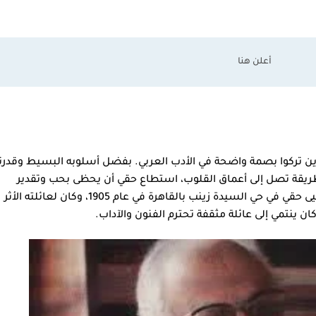
لذين تركوا بصمة واضحة في الأدب العربي. بفضل أسلوبه البسيط وقدرت
بطريقة تصل إلى أعماق القلوب، استطاع حقي أن يحظى بحب وتقدير
القراء في مختلف أنحاء العالم العربي. وُلِد يحيى حقي في حي السيدة زينب بالقاهرة في عام 1905، وكان لعائلته الأثر
ان ينتمي إلى عائلة مثقفة تحترم الفنون والآداب.