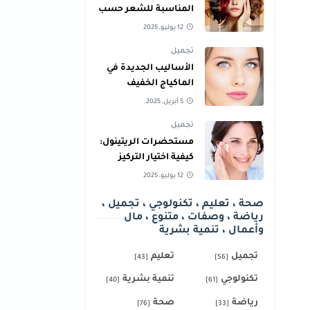
المناسبة للشعر حسب
لون البشرة
12 يوليو, 2025
تجميل
الأساليب الجديدة في
الماكياج الخفيف
لإطلالة نهارية طبيعية
5 أبريل, 2025
تجميل
مستحضرات الريتينول:
كيفية اختيار التركيز
المناسب لبشرتك
12 يوليو, 2025
صحة ، تعليم ، تكنولوجي ، تجميل ،
رياضة ، وصفات ، متنوع ، مال
وأعمال ، تنمية بشرية
تجميل
تعليم
[43]
[56]
تكنولوجي
تنمية بشرية
[40]
[61]
رياضة
صحة
[76]
[33]