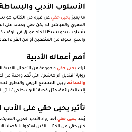
الأسلوب الأدبي والبساطة 
ما يميز
يحيى حقي
عن غيره من الكتاب هو بسا
العفوي والمباشر. لم يكن حقي يعتمد على الزخا
بأسلوب يبدو بسيطًا لكنه عميق في الوقت ذا
واسع، سواء من المثقفين أو من القراء العاد
أهم أعماله الأدبية
ترك
يحيى حقي
مجموعة من الأعمال الأدبية الخ
رواية "قنديل أم هاشم"، التي تُعد واحدة من 
والحداثة
، وبين المجتمع الريفي والتطور ال
إنسانية رائعة، مثل قصة "البوسطجي"، التي 
تأثير يحيى حقي على الأدب ا
يُعد
يحيى حقي
أحد رواد الأدب العربي الحديث،
كان حقي من الكتاب الذين اهتموا بالقضايا ال