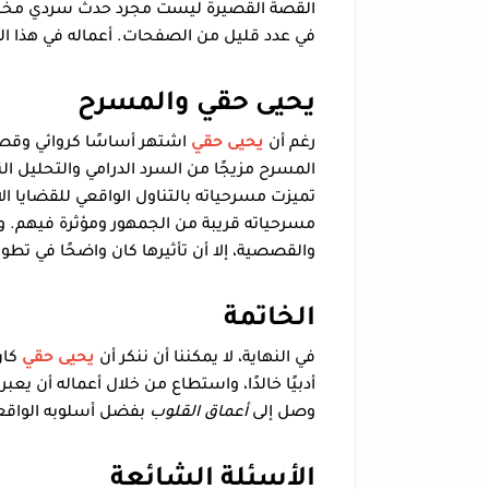
القصة القصيرة ليست مجرد حدث سردي مختصر
في عدد قليل من الصفحات. أعماله في هذا الم
يحيى حقي والمسرح
رغم أن
يحيى حقي
اشتهر أساسًا كروائي وقصا
المسرح مزيجًا من السرد الدرامي والتحليل ا
تميزت مسرحياته بالتناول الواقعي للقضايا الا
مسرحياته قريبة من الجمهور ومؤثرة فيهم. ور
والقصصية، إلا أن تأثيرها كان واضحًا في تط
الخاتمة
في النهاية، لا يمكننا أن ننكر أن
يحيى حقي
كان
أدبيًا خالدًا، واستطاع من خلال أعماله أن ي
وصل إلى
أعماق القلوب
بفضل أسلوبه الواقعي 
الأسئلة الشائعة