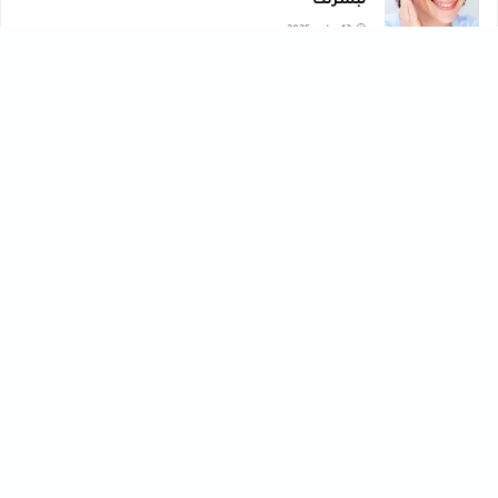
لبشرتك
12 يوليو, 2025
صحة ، تعليم ، تكنولوجي ، تجميل ، رياضة ، وصفات ، متنوع ،
مال وأعمال ، تنمية بشرية
تجميل
تعليم
[43]
[56]
تكنولوجي
تنمية بشرية
[40]
[61]
رياضة
صحة
[76]
[33]
فنون
مال وأعمال
[30]
[102]
متنوع
وصفات
[47]
[30]
HASHTAGS
أحدث المقالات
الأحدث