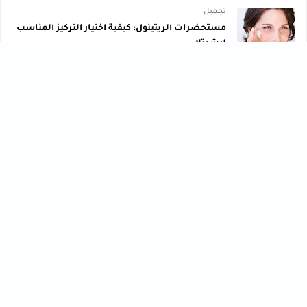
تجميل
مستحضرات الريتينول: كيفية اختيار التركيز المناسب
لبشرتك
12 يوليو, 2025
صحة ، تعليم ، تكنولوجي ، تجميل ، رياضة ، وصفات ، متنوع ،
مال وأعمال ، تنمية بشرية
تجميل
تعليم
[43]
[56]
تكنولوجي
تنمية بشرية
[40]
[61]
رياضة
صحة
[76]
[33]
فنون
مال وأعمال
[30]
[102]
متنوع
وصفات
[47]
[30]
HASHTAGS
أحدث المقالات