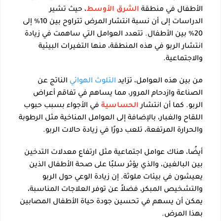
الأطفال في منطقة
الشرق الأوسط
، حيث تشير
الدراسات إلى أن نسبة انتشار المرض تتراوح بين 10% إلى
20% بين الأطفال. تتعدد العوامل التي ساهمت في زيادة
انتشار الربو في هذه المنطقة، منها التغيرات البيئية
والاجتماعية.
من بين هذه العوامل، تزايد
التلوث الهوائي
الناتج عن
الصناعة وازدحام المرور، مما يساهم في تفاقم أعراض
الربو. كما أن انتشار
الحساسية
في الأجواء بسبب حبوب
اللقاح والغبار، بالإضافة إلى العوامل المناخية مثل الرطوبة
والحرارة المرتفعة، تلعب دورًا في زيادة حالات الربو.
أيضًا، هناك عوامل اجتماعية مثل ارتفاع معدلات التدخين
بين البالغين، والذي يؤثر سلبًا على صحة الأطفال الذين
يعيشون في بيئات ملوثة. إن زيادة الوعي حول الربو
والتشخيص المبكر، فضلاً عن توفر العلاجات المناسبة،
يمكن أن يسهم في تحسين جودة حياة الأطفال المصابين
بهذا المرض.