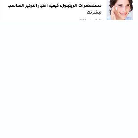
مستحضرات الريتينول: كيفية اختيار التركيز المناسب
لبشرتك
12 يوليو, 2025
صحة ، تعليم ، تكنولوجي ، تجميل ، رياضة ، وصفات ، متنوع ،
مال وأعمال ، تنمية بشرية
تجميل
تعليم
[43]
[56]
تكنولوجي
تنمية بشرية
[40]
[61]
رياضة
صحة
[76]
[33]
فنون
مال وأعمال
[30]
[102]
متنوع
وصفات
[47]
[30]
HASHTAGS
أحدث المقالات