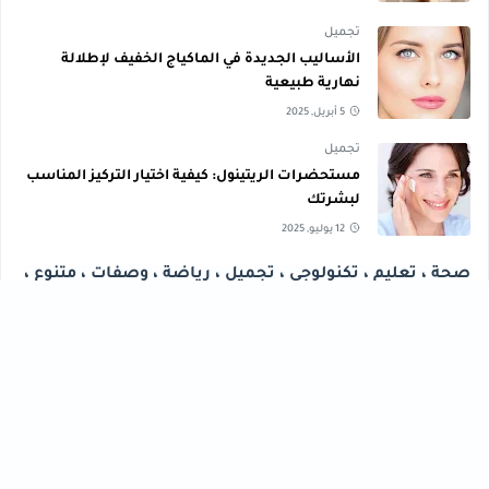
تجميل
الأساليب الجديدة في الماكياج الخفيف لإطلالة
نهارية طبيعية
5 أبريل, 2025
تجميل
مستحضرات الريتينول: كيفية اختيار التركيز المناسب
لبشرتك
12 يوليو, 2025
صحة ، تعليم ، تكنولوجي ، تجميل ، رياضة ، وصفات ، متنوع ،
مال وأعمال ، تنمية بشرية
تجميل
تعليم
[43]
[56]
تكنولوجي
تنمية بشرية
[40]
[61]
رياضة
صحة
[76]
[33]
فنون
مال وأعمال
[30]
[102]
متنوع
وصفات
[47]
[30]