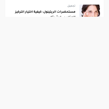
تجميل
مستحضرات الريتينول: كيفية اختيار التركيز
المناسب لبشرتك
12 يوليو, 2025
صحة ، تعليم ، تكنولوجي ، تجميل ، رياضة ، وصفات ،
متنوع ، مال وأعمال ، تنمية بشرية
تجميل
تعليم
[43]
[56]
تكنولوجي
تنمية بشرية
[40]
[61]
رياضة
صحة
[76]
[33]
فنون
مال وأعمال
[30]
[102]
متنوع
وصفات
[47]
[30]
HASHTAGS
أحدث المقالات