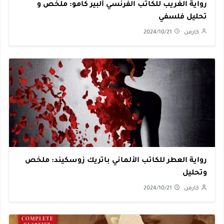
رواية الغريب للكاتب الفرنسي ألبير كامو: ملخص و
تحليل فلسفي
كارمن
2024/10/21
رواية العطر للكاتب الألماني باتريك زوسكيند: ملخص
وتحليل
كارمن
2024/10/21