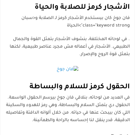
الأشجار كرمز للصلابة والحياة
فان جوخ كان بيستخدم الأشجار كرمز لـ
الصلابة
و<سبان
class="keyword strong">الحياة
. في لوحاته المختلفة، بنشوف الأشجار بتمثل القوة والجمال
الطبيعي. الأشجار في أعماله مش مجرد عناصر طبيعية، لكنها
بتمثل قوة الروح والإصرار.
الحقول كرمز للسلام والبساطة
في العديد من لوحاته، بنلاقي فان جوخ بيرسم
الحقول
الواسعة.
الحقول دي بتمثل السلام والبساطة، وهي رمز للهدوء والسكينة
اللي كان بيبحث عنها في حياته. من خلال ألوانه الدافئة وتفاصيله
الدقيقة، قدر ينقل لنا إحساسه بالراحة والطمأنينة.