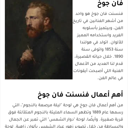
فان جوخ
فنسنت فان جوخ هو واحد
من أشهر الفنانين في تاريخ
الفن، وبيتميز بأسلوبه
الفريد واستخدامه المميز
للألوان. اتولد في هولندا
سنة 1853 واتوفى سنة
1890. خلال حياته القصيرة،
قدم لنا العديد من الأعمال
الفنية اللي أصبحت أيقونات
في عالم الفن.
أهم أعمال فنسنت فان جوخ
من أهم أعمال فان جوخ هي لوحة
"ليلة مرصعة بالنجوم"
، التي
رسمها عام 1889 وتظهر السماء المليئة بالنجوم المتلألئة فوق
قرية صغيرة. وأيضًا، لوحة
"دوار الشمس"
التي تعبر عن الجمال
والبساطة من خلال تصوير زهور عباد الشمس بألوان زاهية. لوحة