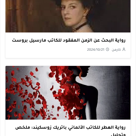
رواية البحث عن الزمن المفقود للكاتب مارسيل بروست
كارمن
2024/10/21
رواية العطر للكاتب الألماني باتريك زوسكيند: ملخص
وتحليل