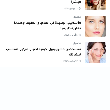
البشرة
12 يوليو, 2025
تجميل
الأساليب الجديدة في الماكياج الخفيف لإطلالة
نهارية طبيعية
5 أبريل, 2025
تجميل
مستحضرات الريتينول: كيفية اختيار التركيز المناسب
لبشرتك
12 يوليو, 2025
صحة ، تعليم ، تكنولوجي ، تجميل ، رياضة ، وصفات ، متنوع ،
مال وأعمال ، تنمية بشرية
تجميل
تعليم
[43]
[56]
تكنولوجي
تنمية بشرية
[40]
[61]
رياضة
صحة
[76]
[33]
فنون
مال وأعمال