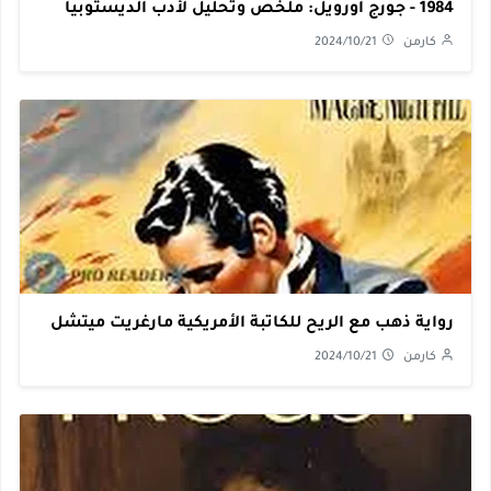
1984 - جورج أورويل: ملخص وتحليل لأدب الديستوبيا
كارمن
2024/10/21
رواية ذهب مع الريح للكاتبة الأمريكية مارغريت ميتشل
كارمن
2024/10/21