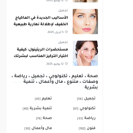
12 يوليو, 2025
تجميل
الأساليب الجديدة في الماكياج
الخفيف لإطلالة نهارية طبيعية
5 أبريل, 2025
تجميل
مستحضرات الريتينول: كيفية
اختيار التركيز المناسب لبشرتك
12 يوليو, 2025
صحة ، تعليم ، تكنولوجي ، تجميل ، رياضة ،
وصفات ، متنوع ، مال وأعمال ، تنمية
بشرية
تجميل
تعليم
[43]
[56]
تكنولوجي
تنمية بشرية
[40]
[61]
رياضة
صحة
[76]
[33]
فنون
مال وأعمال
[30]
[102]