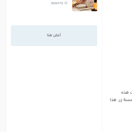
2025/7/12
 هذه
سة زر. هذا