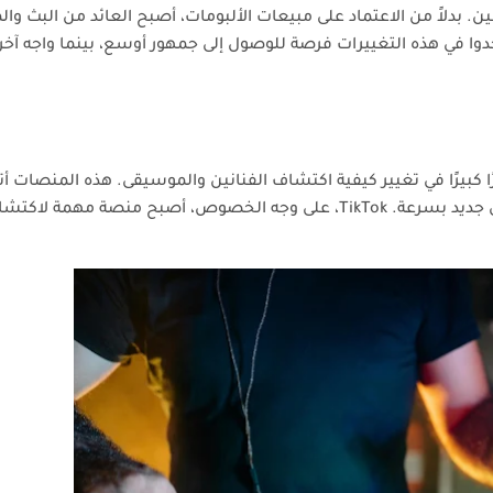
ين. بدلاً من الاعتماد على مبيعات الألبومات، أصبح العائد من البث وا
جدوا في هذه التغييرات فرصة للوصول إلى جمهور أوسع، بينما واجه آخ
ا كبيرًا في تغيير كيفية اكتشاف الفنانين والموسيقى. هذه المنصات أ
للفنانين التواصل المباشر مع جمهورهم، ونشر محتوى موسيقي جديد بسرعة. TikTok، على وجه الخصوص، أصبح منصة 