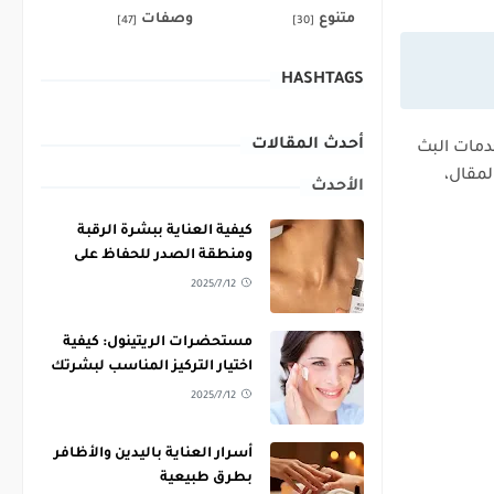
متنوع
وصفات
[47]
[30]
HASHTAGS
أحدث المقالات
دمات البث
لمقال،
الأحدث
كيفية العناية ببشرة الرقبة
ومنطقة الصدر للحفاظ على
نعومتها
2025/7/12
مستحضرات الريتينول: كيفية
اختيار التركيز المناسب لبشرتك
2025/7/12
أسرار العناية باليدين والأظافر
بطرق طبيعية