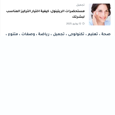
تجميل
مستحضرات الريتينول: كيفية اختيار التركيز المناسب
لبشرتك
12 يوليو, 2025
صحة ، تعليم ، تكنولوجي ، تجميل ، رياضة ، وصفات ، متنوع ،
مال وأعمال ، تنمية بشرية
تجميل
تعليم
[43]
[56]
تكنولوجي
تنمية بشرية
[40]
[61]
رياضة
صحة
[76]
[33]
فنون
مال وأعمال
[30]
[102]
متنوع
وصفات
[47]
[30]
HASHTAGS
أحدث المقالات