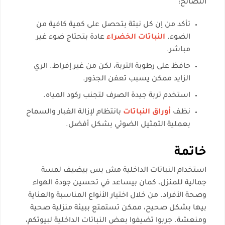
النصائح:
تأكد من إن كل نبتة بتحصل على كمية كافية من
الضوء.
النباتات الخضراء
عادة بتحتاج ضوء غير
مباشر.
حافظ على رطوبة التربة، لكن من غير إفراط. الري
الزايد ممكن يسبب تعفن الجذور.
استخدم تربة جيدة الصرف لتجنب ركود المياه.
نظف
أوراق النباتات
بانتظام لإزالة الغبار والسماح
بعملية التمثيل الضوئي بشكل أفضل.
خاتمة
استخدام النباتات الداخلية مش بس بيضيف لمسة
جمالية للمنزل، كمان بيساعد في تحسين جودة الهواء
وصحة الأفراد. من خلال اختيار الأنواع المناسبة والعناية
بيها بشكل صحيح، ممكن تستمتع ببيئة منزلية صحية
ومنعشة. جربوا تضيفوا بعض النباتات الداخلية لبيوتكم،