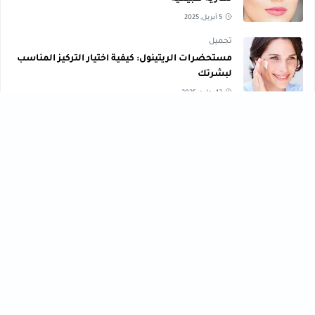
5 أبريل, 2025
تجميل
مستحضرات الريتينول: كيفية اختيار التركيز المناسب
لبشرتك
12 يوليو, 2025
صحة ، تعليم ، تكنولوجي ، تجميل ، رياضة ، وصفات ، متنوع ،
مال وأعمال ، تنمية بشرية
تجميل
تعليم
[43]
[56]
تكنولوجي
تنمية بشرية
[40]
[61]
رياضة
صحة
[76]
[33]
فنون
مال وأعمال
[30]
[102]
متنوع
وصفات
[47]
[30]
HASHTAGS