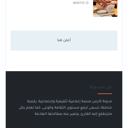
2025/7/12
عن المدونة
مدونة كارمن منصة إعلامية تثقيفية وإجتماعية، رقمية
شاملة، تسعى لرفع مستوى الثقافة والوعى, كما تهتم بكل
مايتطلع إليه القارئ, وتعبر عنه بمقالاتها الهادفة