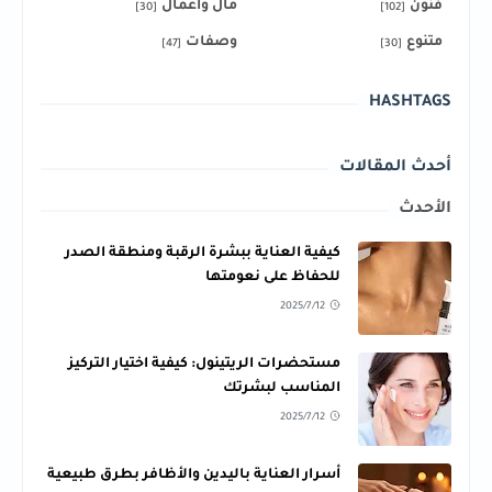
فنون
مال وأعمال
[30]
[102]
متنوع
وصفات
[47]
[30]
HASHTAGS
أحدث المقالات
الأحدث
كيفية العناية ببشرة الرقبة ومنطقة الصدر
للحفاظ على نعومتها
2025/7/12
مستحضرات الريتينول: كيفية اختيار التركيز
المناسب لبشرتك
2025/7/12
أسرار العناية باليدين والأظافر بطرق طبيعية