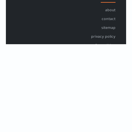
about
contact
sitemap
privacy policy
terms & condition
COPYRIGHT
2024 © جميع الحقوق محفوظة بواسطة carmenbooks
FOLLOW US