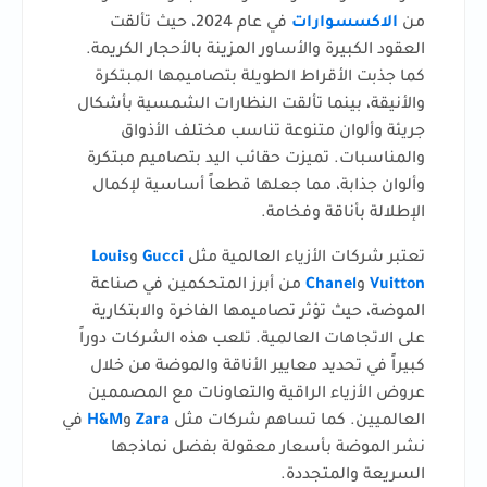
من
الاكسسوارات
في عام 2024، حيث تألقت
العقود الكبيرة والأساور المزينة بالأحجار الكريمة.
كما جذبت الأقراط الطويلة بتصاميمها المبتكرة
والأنيقة، بينما تألقت النظارات الشمسية بأشكال
جريئة وألوان متنوعة تناسب مختلف الأذواق
والمناسبات. تميزت حقائب اليد بتصاميم مبتكرة
وألوان جذابة، مما جعلها قطعاً أساسية لإكمال
الإطلالة بأناقة وفخامة.
تعتبر شركات الأزياء العالمية مثل
Gucci
و
Louis
Vuitton
و
Chanel
من أبرز المتحكمين في صناعة
الموضة، حيث تؤثر تصاميمها الفاخرة والابتكارية
على الاتجاهات العالمية. تلعب هذه الشركات دوراً
كبيراً في تحديد معايير الأناقة والموضة من خلال
عروض الأزياء الراقية والتعاونات مع المصممين
العالميين. كما تساهم شركات مثل
Zara
و
H&M
في
نشر الموضة بأسعار معقولة بفضل نماذجها
السريعة والمتجددة.